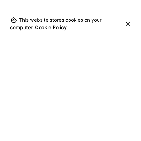
This website stores cookies on your
computer.
Cookie Policy
Adres korespondencyjny
Centrum Rehabilitacji
Funkcjonalnej ORTHOS
ul. Z.
Modzelewskiego 37 lokal U8,
02-679 Warszawa
biuro@fizjoterapeuci.org
KRS: 0000343518
NIP: 113-279-60-60
REGON:
142284496