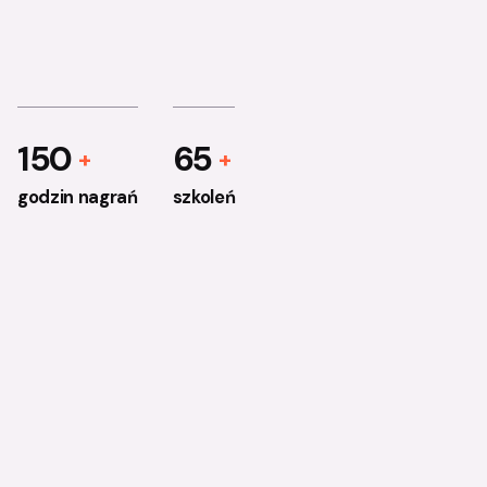
150
65
godzin nagrań
szkoleń