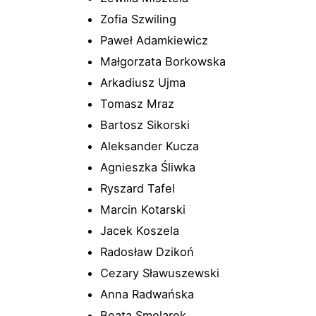
Zofia Szwiling
Paweł Adamkiewicz
Małgorzata Borkowska
Arkadiusz Ujma
Tomasz Mraz
Bartosz Sikorski
Aleksander Kucza
Agnieszka Śliwka
Ryszard Tafel
Marcin Kotarski
Jacek Koszela
Radosław Dzikoń
Cezary Sławuszewski
Anna Radwańska
Beata Smolarek