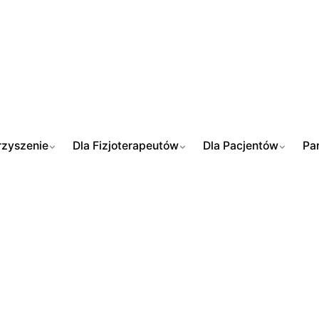
zyszenie
Dla Fizjoterapeutów
Dla Pacjentów
Pa