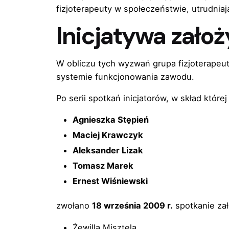
fizjoterapeuty w społeczeństwie, utrudniają
Inicjatywa założ
W obliczu tych wyzwań grupa fizjoterapeu
systemie funkcjonowania zawodu.
Po serii spotkań inicjatorów, w skład której
Agnieszka Stępień
Maciej Krawczyk
Aleksander Lizak
Tomasz Marek
Ernest Wiśniewski
zwołano
18 września 2009 r.
spotkanie zał
Żewilla Misztela