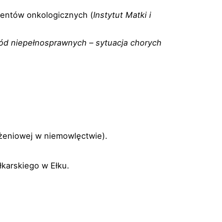
jentów onkologicznych (
Instytut Matki i
ód niepełnosprawnych – sytuacja chorych
ożeniowej w niemowlęctwie).
karskiego w Ełku.