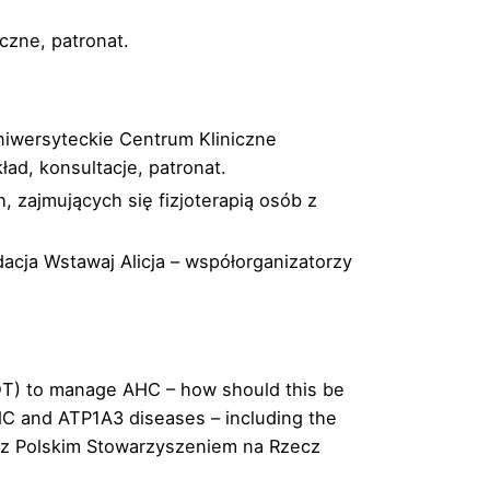
yczne, patronat.
iwersyteckie Centrum Kliniczne
d, konsultacje, patronat.
 zajmujących się fizjoterapią osób z
dacja Wstawaj Alicja – współorganizatorzy
DT) to manage AHC – how should this be
HC and ATP1A3 diseases – including the
 z Polskim Stowarzyszeniem na Rzecz