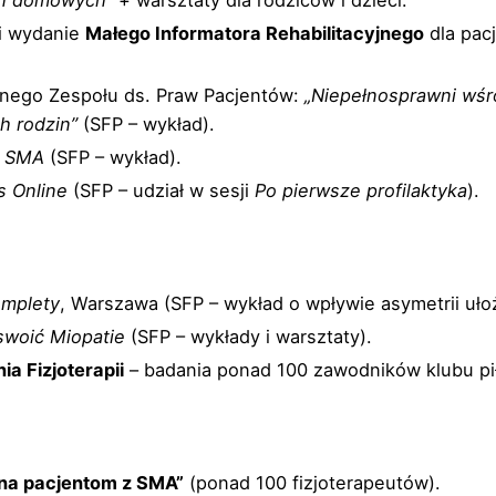
i wydanie
Małego Informatora Rehabilitacyjnego
dla pac
rnego Zespołu ds. Praw Pacjentów:
„Niepełnosprawni wśr
h rodzin”
(SFP – wykład).
i SMA
(SFP – wykład).
s Online
(SFP – udział w sesji
Po pierwsze profilaktyka
).
mplety
, Warszawa (SFP – wykład o wpływie asymetrii uł
swoić Miopatie
(SFP – wykłady i warsztaty).
a Fizjoterapii
– badania ponad 100 zawodników klubu pił
ana pacjentom z SMA”
(ponad 100 fizjoterapeutów).