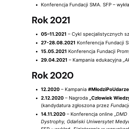
Konferencja Fundacji SMA. SFP – wykła
Rok 2021
05–11.2021
– Cykl specjalistycznych 
27-28.08.2021
Konferencja Fundacji S
15.05.2021
Konferencja Fundacji Promy
29.04.2021
– Kampania edukacyjna
„A
Rok 2020
12.2020
– Kampania
#MłodziPoUdarz
2.12.2020
– Nagroda
„Człowiek Wiedz
(kandydatura zgłoszona przez
Fundacj
14.11.2020
– Konferencja online
„DMD 
Dystrophy, Gdański Uniwersytet Medy
SFP – wykład
„Fizjoterapia w warunka