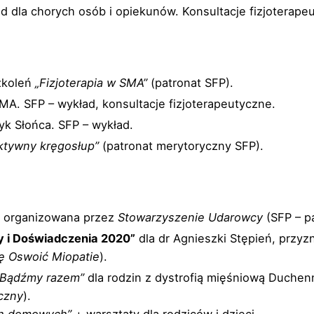
d dla chorych osób i opiekunów. Konsultacje fizjoterape
szkoleń
„Fizjoterapia w SMA”
(patronat SFP).
MA. SFP – wykład, konsultacje fizjoterapeutyczne.
k Słońca. SFP – wykład.
ktywny kręgosłup”
(patronat merytoryczny SFP).
e
organizowana przez
Stowarzyszenie Udarowcy
(SFP – pa
y i Doświadczenia 2020”
dla dr Agnieszki Stępień, przyz
ę Oswoić Miopatie
).
Bądźmy razem”
dla rodzin z dystrofią mięśniową Duchenn
czny
).
ch domowych”
+ warsztaty dla rodziców i dzieci.