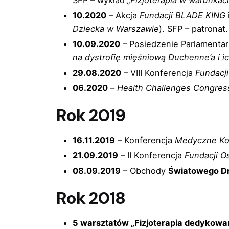
10.2020
– Akcja
Fundacji BLADE KING
Dziecka w Warszawie
). SFP – patronat.
10.09.2020
– Posiedzenie Parlamenta
na dystrofię mięśniową Duchenne’a i ic
29.08.2020
– VIII Konferencja
Fundacj
06.2020
–
Health Challenges Congres
Rok 2019
16.11.2019
– Konferencja
Medyczne Ko
21.09.2019
– II Konferencja
Fundacji O
08.09.2019
– Obchody
Światowego Dni
Rok 2018
5 warsztatów „Fizjoterapia dedykow