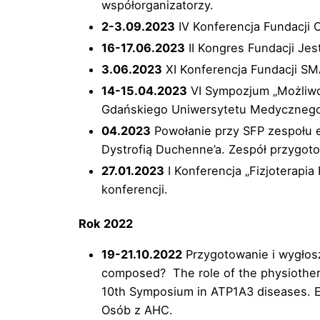
współorganizatorzy.
2-3.09.2023
IV Konferencja Fundacji O
16-17.06.2023
II Kongres Fundacji Jes
3.06.2023
XI Konferencja Fundacji SM
14-15.04.2023
VI Sympozjum „Możliwo
Gdańskiego Uniwersytetu Medycznego, 
04.2023
Powołanie przy SFP zespołu e
Dystrofią Duchenne’a. Zespół przygoto
27.01.2023
I Konferencja „Fizjoterapia
konferencji.
Rok 2022
19-21.10.2022
Przygotowanie i wygłosz
composed? The role of the physiother
10th Symposium in ATP1A3 diseases. 
Osób z AHC.