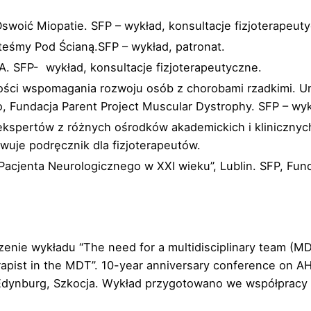
swoić Miopatie. SFP – wykład, konsultacje fizjoterapeut
teśmy Pod Ścianą.SFP – wykład, patronat.
A. SFP- wykład, konsultacje fizjoterapeutyczne.
ści wspomagania rozwoju osób z chorobami rzadkimi. Un
Fundacja Parent Project Muscular Dystrophy. SFP – wykła
kspertów z różnych ośrodków akademickich i klinicznych,
wuje podręcznik dla fizjoterapeutów.
 Pacjenta Neurologicznego w XXI wieku”, Lublin. SFP, Fun
enie wykładu “The need for a multidisciplinary team (M
apist in the MDT”. 10-year anniversary conference on A
Edynburg, Szkocja. Wykład przygotowano we współpracy