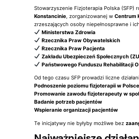
Stowarzyszenie Fizjoterapia Polska (SFP)
Konstancinie
, zorganizowanej w
Centrum Ks
zrzeszających osoby niepełnosprawne i ich 
Ministerstwa Zdrowia
Rzecznika Praw Obywatelskich
Rzecznika Praw Pacjenta
Zakładu Ubezpieczeń Społecznych (Z
Państwowego Funduszu Rehabilitacji 
Od tego czasu SFP prowadzi liczne działan
Podnoszenie poziomu fizjoterapii w Polsc
Promowanie zawodu fizjoterapeuty w spo
Badanie potrzeb pacjentów
Wspieranie organizacji pacjentów
Te inicjatywy nie byłyby możliwe bez
zaang
Najważniejsze działa