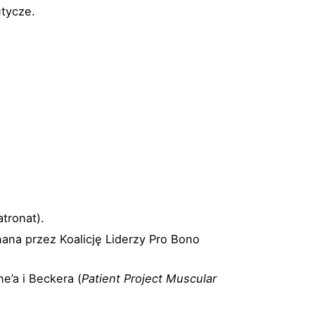
utycze.
tronat).
nana przez Koalicję Liderzy Pro Bono
e’a i Beckera (
Patient Project Muscular