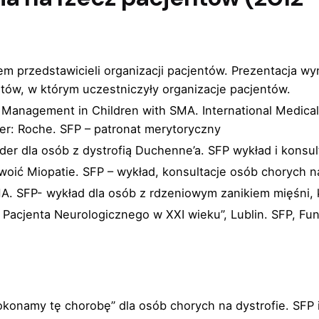
ałem przedstawicieli organizacji pacjentów. Prezentacja
eutów, w którym uczestniczyły organizacje pacjentów.
e Management in Children with SMA. International Medica
zer: Roche. SFP – patronat merytoryczny
er dla osób z dystrofią Duchenne’a. SFP wykład i konsult
oić Miopatie. SFP – wykład, konsultacje osób chorych n
MA. SFP- wykład dla osób z rdzeniowym zanikiem mięśni, 
a Pacjenta Neurologicznego w XXI wieku”, Lublin. SFP, Fu
okonamy tę chorobę” dla osób chorych na dystrofie. SFP