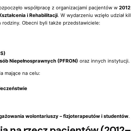
 rozpoczęło współpracę z organizacjami pacjentów w
2012
ztałcenia i Rehabilitacji
. W wydarzeniu wzięło udział ki
rodziny. Obecni byli także przedstawiciele:
US)
Osób Niepełnosprawnych (PFRON)
oraz innych instytucji.
ia mające na celu:
e
łeczeństwie
ażowania wolontariuszy – fizjoterapeutów i studentów
.
nia na rzecz pacjentów (2012