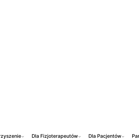
zyszenie
Dla Fizjoterapeutów
Dla Pacjentów
Pa