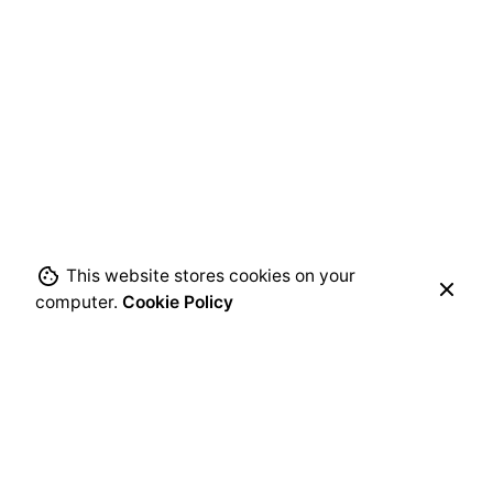
Następny
Relacja ze spotkania stowarzyszeń w Estonii
This website stores cookies on your
computer.
Cookie Policy
Adres korespondencyjny