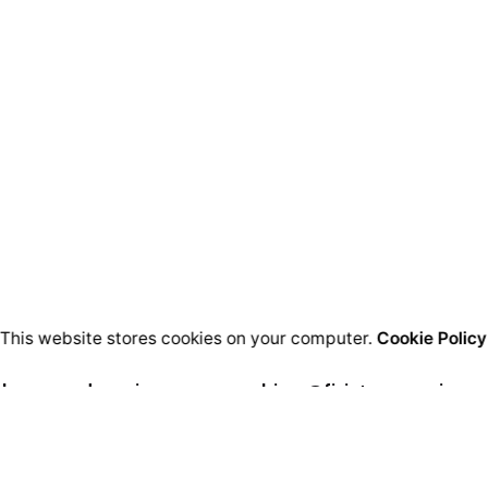
This website stores cookies on your computer.
Cookie Policy
 korespondencyjny
biuro@fizjoterapeuci.org
m Rehabilitacji
KRS: 0000343518
jonalnej ORTHOS
NIP: 113-279-60-60
 Modzelewskiego 37 lokal U8,
REGON: 142284496