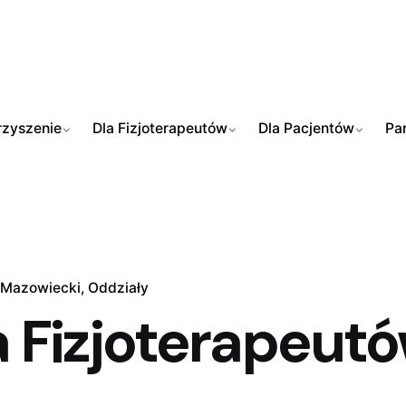
zyszenie
Dla Fizjoterapeutów
Dla Pacjentów
Pa
 Mazowiecki
Oddziały
 Fizjoterapeut