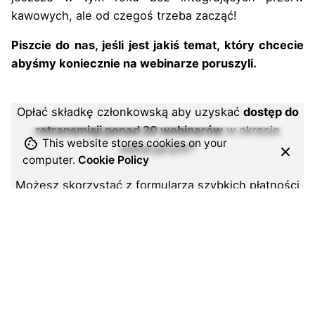
kawowych, ale od czegoś trzeba zacząć!
Piszcie do nas, jeśli jest jakiś temat, który chcecie
abyśmy koniecznie na webinarze poruszyli.
Opłać składkę członkowską aby uzyskać
dostęp do
retransmisji ponad 20 webinarów
w okresie
This website stores cookies on your
wakacyjnym!*
computer.
Cookie Policy
Możesz skorzystać z formularza szybkich płatności
on-line (PayU), a wszystkie niezbędne informacje
znajdziesz na stronie
fizjoterapeuci.org/oplac-
skladke
Składka za rok 2021 wynosi tylko 50 zł.
*aby uzyskać dostęp do webinarów napisz do nas