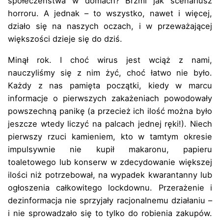
społeczeństwa w domach? Brzmi jak scenariusz
horroru. A jednak – to wszystko, nawet i więcej,
działo się na naszych oczach, i w przeważającej
większości dzieje się do dziś.
Minął rok. I choć wirus jest wciąż z nami,
nauczyliśmy się z nim żyć, choć łatwo nie było.
Każdy z nas pamięta początki, kiedy w marcu
informacje o pierwszych zakażeniach powodowały
powszechną panikę (a przecież ich ilość można było
jeszcze wtedy liczyć na palcach jednej ręki!). Niech
pierwszy rzuci kamieniem, kto w tamtym okresie
impulsywnie nie kupił makaronu, papieru
toaletowego lub konserw w zdecydowanie większej
ilości niż potrzebował, na wypadek kwarantanny lub
ogłoszenia całkowitego lockdownu. Przerażenie i
dezinformacja nie sprzyjały racjonalnemu działaniu –
i nie sprowadzało się to tylko do robienia zakupów.