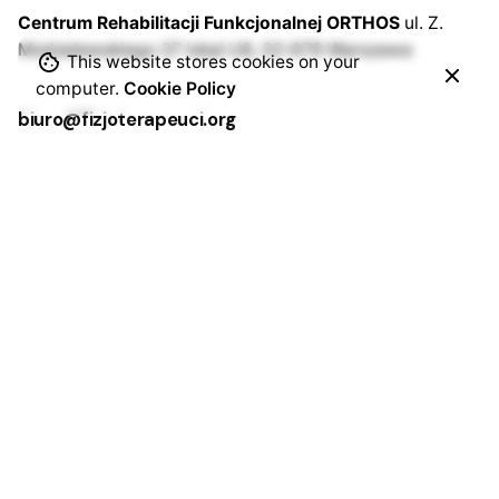
Centrum Rehabilitacji
Funkcjonalnej ORTHOS
ul. Z.
Modzelewskiego 37 lokal U8,
02-679 Warszawa
This website stores cookies on your
computer.
Cookie Policy
biuro@fizjoterapeuci.org
KRS: 0000343518
NIP: 113-279-60-60
REGON:
142284496
Patronaty
Jak założyć Oddział?
Ustawa o zawodzie
Krajowy Rejestr Fizjoterapeutów