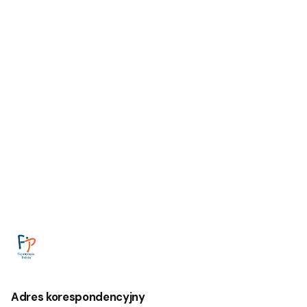
Następny
21 edycja Sympozjum Sekcji Rehabilitacji
Kardiologicznej i Fizjologii Wysiłku PTK
Adres korespondencyjny