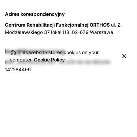
Adres korespondencyjny
Centrum Rehabilitacji
Funkcjonalnej ORTHOS
ul. Z.
Modzelewskiego 37 lokal U8,
02-679 Warszawa
biuro@fizjoterapeuci.org
This website stores cookies on your
computer.
Cookie Policy
KRS: 0000343518
NIP: 113-279-60-60
REGON:
142284496
Patronaty
Jak założyć Oddział?
Ustawa o zawodzie
Krajowy Rejestr Fizjoterapeutów