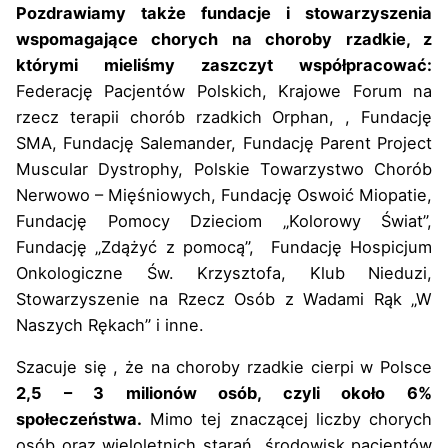
Pozdrawiamy także fundacje i stowarzyszenia
wspomagające chorych na choroby rzadkie, z
którymi mieliśmy zaszczyt współpracować:
Federację Pacjentów Polskich, Krajowe Forum na
rzecz terapii chorób rzadkich Orphan, , Fundację
SMA, Fundację Salemander, Fundację Parent Project
Muscular Dystrophy, Polskie Towarzystwo Chorób
Nerwowo – Mięśniowych, Fundację Oswoić Miopatie,
Fundację Pomocy Dzieciom „Kolorowy Świat”,
Fundację „Zdążyć z pomocą”, Fundację Hospicjum
Onkologiczne Św. Krzysztofa, Klub Nieduzi,
Stowarzyszenie na Rzecz Osób z Wadami Rąk „W
Naszych Rękach” i inne.
Szacuje się , że na choroby rzadkie cierpi w Polsce
2,5 – 3 milionów osób, czyli około 6%
społeczeństwa.
Mimo tej znaczącej liczby chorych
osób oraz wieloletnich starań środowisk pacjentów