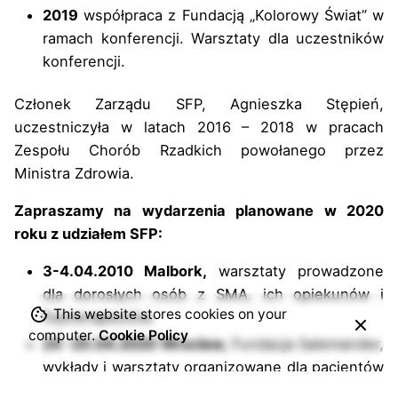
2019
współpraca z Fundacją „Kolorowy Świat” w
ramach konferencji. Warsztaty dla uczestników
konferencji.
Członek Zarządu SFP, Agnieszka Stępień,
uczestniczyła w latach 2016 – 2018 w pracach
Zespołu Chorób Rzadkich powołanego przez
Ministra Zdrowia.
Zapraszamy na wydarzenia planowane w 2020
roku z udziałem SFP:
3-4.04.2010 Malbork,
warsztaty prowadzone
dla dorosłych osób z SMA, ich opiekunów i
This website stores cookies on your
fizjoterapeutów.
computer.
Cookie Policy
24 -25.04.2020 Wrocław,
Fundacja Salemander,
wykłady i warsztaty organizowane dla pacjentów
z dystrofią mięśniową i ich rodzin oraz